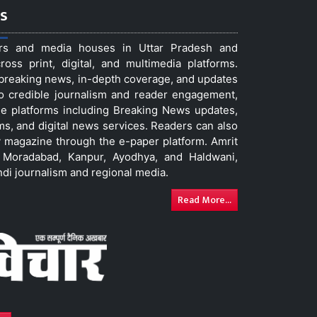
s
ers and media houses in Uttar Pradesh and
ss print, digital, and multimedia platforms.
t breaking news, in-depth coverage, and updates
to credible journalism and reader engagement,
le platforms including Breaking News updates,
ms, and digital news services. Readers can also
 magazine through the e-paper platform. Amrit
w, Moradabad, Kanpur, Ayodhya, and Haldwani,
ndi journalism and regional media.
Read More...