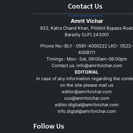
Contact Us
Amrit Vichar
932, Katra Chand Khan, Pilibhit Bypass Roa
Bareilly (U.P) 243001
Phone No:-BLY : 0581-4000222 LKO : 0522-
4008111
Timings : Mon- Sat, 09:00am-06:00pm
Contact us:
info@amritvichar.com
EDITORIAL
In case of any information regarding the conte
on the site please mail us
editor@amritvichar.com
coo@amritvichar.com
editor.digital@amritvichar.com
info.digtal@amritvichar.com
Follow Us