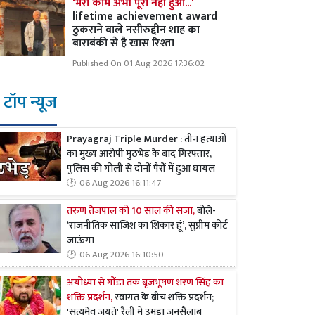
'मेरा काम अभी पूरा नहीं हुआ...'
lifetime achievement award
ठुकराने वाले नसीरुद्दीन शाह का
बाराबंकी से है खास रिश्ता
Published On 01 Aug 2026 17:36:02
टॉप न्यूज
Prayagraj Triple Murder : तीन हत्याओं
का मुख्य आरोपी मुठभेड़ के बाद गिरफ्तार,
पुलिस की गोली से दोनों पैरों में हुआ घायल
06 Aug 2026 16:11:47
तरुण तेजपाल को 10 साल की सजा,
बोले-
‘राजनीतिक साजिश का शिकार हूं’, सुप्रीम कोर्ट
जाऊंगा
06 Aug 2026 16:10:50
अयोध्या से गोंडा तक बृजभूषण शरण सिंह का
शक्ति प्रदर्शन,
स्वागत के बीच शक्ति प्रदर्शन;
'सत्यमेव जयते' रैली में उमड़ा जनसैलाब