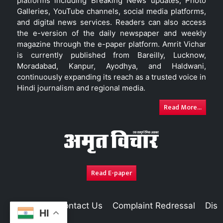
platforms including Breaking News updates, Photo
Galleries, YouTube channels, social media platforms,
and digital news services. Readers can also access
the e-version of the daily newspaper and weekly
magazine through the e-paper platform. Amrit Vichar
is currently published from Bareilly, Lucknow,
Moradabad, Kanpur, Ayodhya, and Haldwani,
continuously expanding its reach as a trusted voice in
Hindi journalism and regional media.
Read More...
Read E-paper
About Us
Contact Us
Complaint Redressal
Disc
HI