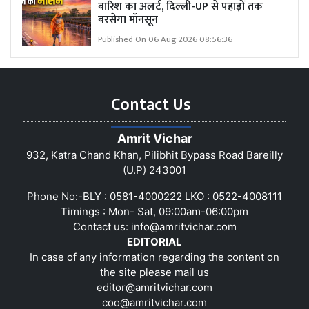
बारिश का अलर्ट, दिल्ली-UP से पहाड़ों तक
बरसेगा मॉनसून
Published On 06 Aug 2026 08:56:36
Contact Us
Amrit Vichar
932, Katra Chand Khan, Pilibhit Bypass Road Bareilly
(U.P) 243001
Phone No:-BLY : 0581-4000222 LKO : 0522-4008111
Timings : Mon- Sat, 09:00am-06:00pm
Contact us:
info@amritvichar.com
EDITORIAL
In case of any information regarding the content on
the site please mail us
editor@amritvichar.com
coo@amritvichar.com