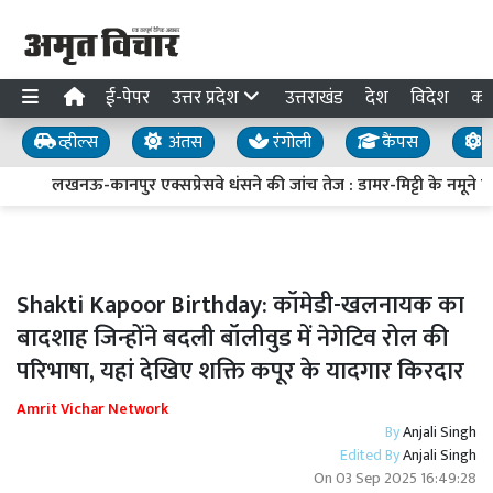
ई-पेपर
उत्तर प्रदेश
उत्तराखंड
देश
विदेश
का
व्हील्स
अंतस
रंगोली
कैंपस
य
लखनऊ-कानपुर एक्सप्रेसवे धंसने की जांच तेज : डामर-मिट्टी के नमूने लिए, 
Shakti Kapoor Birthday: कॉमेडी-खलनायक का
बादशाह जिन्होंने बदली बॉलीवुड में नेगेटिव रोल की
परिभाषा, यहां देखिए शक्ति कपूर के यादगार किरदार
Amrit Vichar Network
By
Anjali Singh
Edited By
Anjali Singh
On
03 Sep 2025 16:49:28