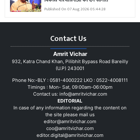
विकास परियोजनाओं की देंगे सौगात
Published On 07 Aug 2026 05:44:28
Contact Us
Amrit Vichar
932, Katra Chand Khan, Pilibhit Bypass Road Bareilly
(U.P) 243001
Phone No:-BLY : 0581-4000222 LKO : 0522-4008111
Timings : Mon- Sat, 09:00am-06:00pm
Contact us:
info@amritvichar.com
EDITORIAL
In case of any information regarding the content on
the site please mail us
editor@amritvichar.com
coo@amritvichar.com
editor.digital@amritvichar.com