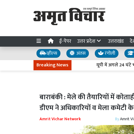
ई-पेपर
उत्तर प्रदेश
उत्तराखंड
दे
व्हील्स
अंतस
रंगोली
Breaking News
यूपी में अगले 24 घंटे भारी ब
बाराबंकी : मेले की तैयारियों में कोताही 
डीएम ने अधिकारियों व मेला कमेटी 
Amrit Vichar Network
By
Amrit V