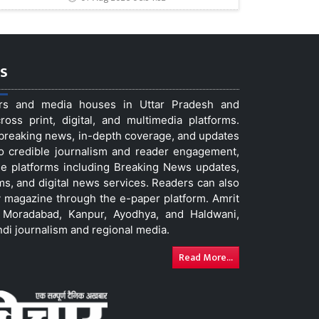
s
ers and media houses in Uttar Pradesh and
ss print, digital, and multimedia platforms.
t breaking news, in-depth coverage, and updates
to credible journalism and reader engagement,
le platforms including Breaking News updates,
ms, and digital news services. Readers can also
 magazine through the e-paper platform. Amrit
w, Moradabad, Kanpur, Ayodhya, and Haldwani,
ndi journalism and regional media.
Read More...