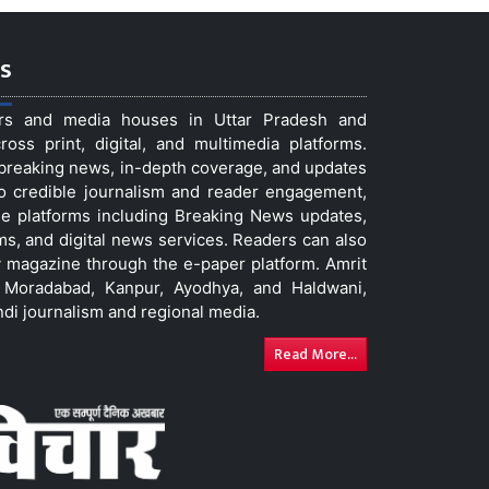
s
ers and media houses in Uttar Pradesh and
ss print, digital, and multimedia platforms.
t breaking news, in-depth coverage, and updates
to credible journalism and reader engagement,
le platforms including Breaking News updates,
ms, and digital news services. Readers can also
 magazine through the e-paper platform. Amrit
w, Moradabad, Kanpur, Ayodhya, and Haldwani,
ndi journalism and regional media.
Read More...