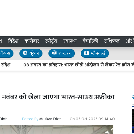
श
विदेश
कारोबार
स्पोर्ट्स
स्वास्थ्य
वैचारिकी
राशिफल
और द
कैंपस
यूरेका
शब्द रंग
ग्लैमवर्ल्ड
08 अगस्त का इतिहास: भारत छोड़ो आंदोलन से लेकर रेड क्रॉस की स्थापन
30 नवंबर को खेला जाएगा भारत-साउथ अफ्रीका
ixit
Edited By
Muskan Dixit
On
05 Oct 2025 09:14:40