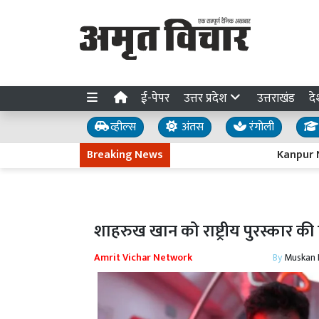
ई-पेपर
उत्तर प्रदेश
उत्तराखंड
दे
व्हील्स
अंतस
रंगोली
Breaking News
Kanpur News : बगिया क
शाहरुख खान को राष्ट्रीय पुरस्कार क
Amrit Vichar Network
By
Muskan D