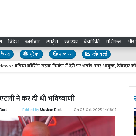
श
विदेश
कारोबार
स्पोर्ट्स
स्वास्थ्य
वैचारिकी
राशिफल
और द
कैंपस
यूरेका
शब्द रंग
ग्लैमवर्ल्ड
्रॉसिंग सड़क निर्माण में देरी पर भड़के नगर आयुक्त, ठेकेदार को लगाई फटक
ी एटली ने कर दी थी भविष्वाणी
ixit
Edited By
Muskan Dixit
On
05 Oct 2025 14:18:17