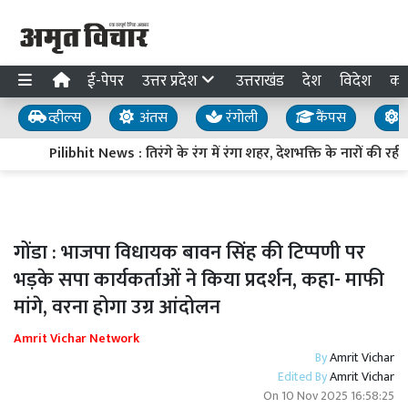
ई-पेपर
उत्तर प्रदेश
उत्तराखंड
देश
विदेश
का
व्हील्स
अंतस
रंगोली
कैंपस
य
Pilibhit News : तिरंगे के रंग में रंगा शहर, देशभक्ति के नारों की रही गू
गोंडा : भाजपा विधायक बावन सिंह की टिप्पणी पर
भड़के सपा कार्यकर्ताओं ने किया प्रदर्शन, कहा- माफी
मांगे, वरना होगा उग्र आंदोलन
Amrit Vichar Network
By
Amrit Vichar
Edited By
Amrit Vichar
On
10 Nov 2025 16:58:25