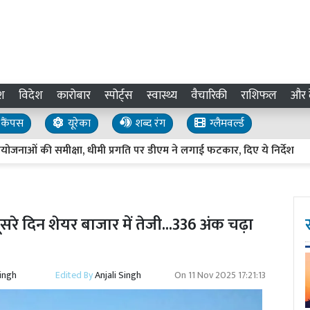
श
विदेश
कारोबार
स्पोर्ट्स
स्वास्थ्य
वैचारिकी
राशिफल
और द
कैंपस
यूरेका
शब्द रंग
ग्लैमवर्ल्ड
ी समीक्षा, धीमी प्रगति पर डीएम ने लगाई फटकार, दिए ये निर्देश
Utt
सरे दिन शेयर बाजार में तेजी...336 अंक चढ़ा
Singh
Edited By
Anjali Singh
On
11 Nov 2025 17:21:13