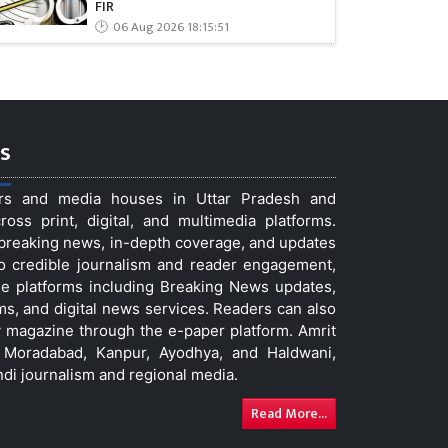
FIR
06 Aug 2026 18:15:51
s
ers and media houses in Uttar Pradesh and
ss print, digital, and multimedia platforms.
t breaking news, in-depth coverage, and updates
to credible journalism and reader engagement,
le platforms including Breaking News updates,
ms, and digital news services. Readers can also
 magazine through the e-paper platform. Amrit
w, Moradabad, Kanpur, Ayodhya, and Haldwani,
ndi journalism and regional media.
Read More...