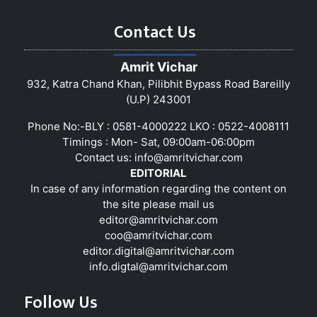
Contact Us
Amrit Vichar
932, Katra Chand Khan, Pilibhit Bypass Road Bareilly
(U.P) 243001
Phone No:-BLY : 0581-4000222 LKO : 0522-4008111
Timings : Mon- Sat, 09:00am-06:00pm
Contact us:
info@amritvichar.com
EDITORIAL
In case of any information regarding the content on
the site please mail us
editor@amritvichar.com
coo@amritvichar.com
editor.digital@amritvichar.com
info.digtal@amritvichar.com
Follow Us