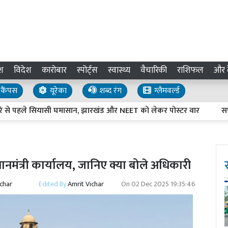
श
विदेश
कारोबार
स्पोर्ट्स
स्वास्थ्य
वैचारिकी
राशिफल
और द
कैंपस
यूरेका
शब्द रंग
ग्लैमवर्ल्ड
 से पहले सियासी घमासान, झारखंड और NEET को लेकर पोस्टर वार
सपा के PD
रधानमंत्री कार्यालय, जानिए क्या बोले अधिकारी
ichar
Edited By
Amrit Vichar
On
02 Dec 2025 19:35:46