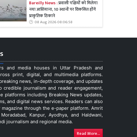
Bareilly News :
प्रवासी पक्षियों को मिलेगा
नया आशियाना, 10 स्थानों पर विकसित होंगे
प्राकृतिक ठिकाने
08 Aug 2026 08:06:58
s
ers and media houses in Uttar Pradesh and
ss print, digital, and multimedia platforms.
t breaking news, in-depth coverage, and updates
to credible journalism and reader engagement,
le platforms including Breaking News updates,
ms, and digital news services. Readers can also
 magazine through the e-paper platform. Amrit
w, Moradabad, Kanpur, Ayodhya, and Haldwani,
ndi journalism and regional media.
Read More...