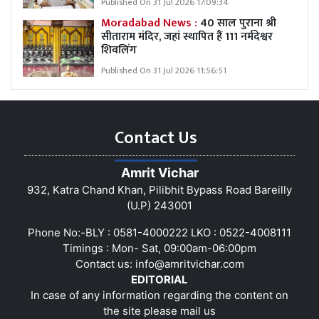
Published On 31 Jul 2026 17:09:34
Moradabad News :
40 साल पुराना श्री
सीताराम मंदिर, जहां स्थापित हैं 111 नर्मदेश्वर
शिवलिंग
Published On 31 Jul 2026 11:56:51
Contact Us
Amrit Vichar
932, Katra Chand Khan, Pilibhit Bypass Road Bareilly
(U.P) 243001
Phone No:-BLY : 0581-4000222 LKO : 0522-4008111
Timings : Mon- Sat, 09:00am-06:00pm
Contact us:
info@amritvichar.com
EDITORIAL
In case of any information regarding the content on
the site please mail us