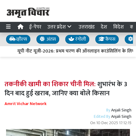
ई-पेपर
उत्तर प्रदेश
उत्तराखंड
देश
विदेश
का
व्हील्स
अंतस
रंगोली
कैंपस
य
यूपी नीट यूजी-2026: प्रथम चरण की ऑनलाइन काउंसिलिंग के लिए 
तकनीकी खामी का शिकार चीनी मिल:
शुभारंभ के 3
दिन बाद हुई खराब, जानिए क्या बोले किसान
Amrit Vichar Network
By
Anjali Singh
Edited By
Anjali Singh
On
10 Dec 2025 17:12:15