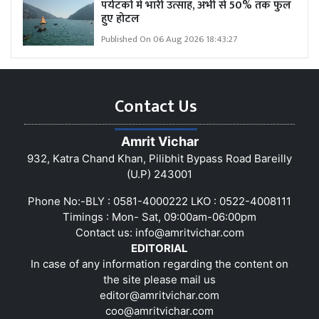
पर्यटकों में भारी उत्साह, अभी से 50% तक फुल
हुए होटल
Published On 06 Aug 2026 18:43:27
Contact Us
Amrit Vichar
932, Katra Chand Khan, Pilibhit Bypass Road Bareilly
(U.P) 243001
Phone No:-BLY : 0581-4000222 LKO : 0522-4008111
Timings : Mon- Sat, 09:00am-06:00pm
Contact us:
info@amritvichar.com
EDITORIAL
In case of any information regarding the content on
the site please mail us
editor@amritvichar.com
coo@amritvichar.com