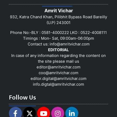
Amrit Vichar
932, Katra Chand Khan, Pilibhit Bypass Road Bareilly
(U.P) 243001
Phone No:-BLY : 0581-4000222 LKO : 0522-4008111
Timings : Mon- Sat, 09:00am-06:00pm
Contact us:
info@amritvichar.com
EDITORIAL
In case of any information regarding the content on
the site please mail us
editor@amritvichar.com
coo@amritvichar.com
editor.digital@amritvichar.com
info.digtal@amritvichar.com
Follow Us