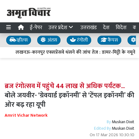
ई-पेपर
उत्तर प्रदेश
उत्तराखंड
देश
विदेश
का
व्हील्स
अंतस
रंगोली
कैंपस
य
लखनऊ-कानपुर एक्सप्रेसवे धंसने की जांच तेज : डामर-मिट्टी के नमूने लि
ब्रज रंगोत्सव में पहुंचे 44 लाख से अधिक पर्यटक...
बोले जयवीर- ‘ग्रेवयार्ड इकॉनमी’ से ‘टेंपल इकॉनमी’ की
ओर बढ़ रहा यूपी
Amrit Vichar Network
By
Muskan Dixit
Edited By
Muskan Dixit
On
17 Mar 2026 10:30:10