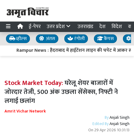
ई-पेपर
उत्तर प्रदेश
उत्तराखंड
देश
विदेश
का
व्हील्स
अंतस
रंगोली
कैंपस
य
Rampur News : हैदराबाद में हाईटेंशन लाइन की चपेट में आकर स्वार
Stock Market Today:
घरेलू शेयर बाजारों में
जोरदार तेजी, 500 अंक उछला सेंसेक्स, निफ्टी ने
लगाई छलांग
Amrit Vichar Network
By
Anjali Singh
Edited By
Anjali Singh
On
29 Apr 2026 10:31:13