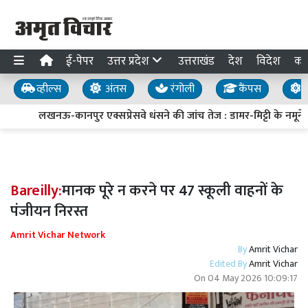
ई-पेपर
उत्तर प्रदेश
उत्तराखंड
देश
विदेश
का
व्हील्स
अंतस
रंगोली
कैंपस
य
लखनऊ-कानपुर एक्सप्रेसवे धंसने की जांच तेज : डामर-मिट्टी के नमूने ल
Bareilly:
मानक पूरे न करने पर 47 स्कूली वाहनों के
पंजीयन निरस्त
Amrit Vichar Network
By
Amrit Vichar
Edited By
Amrit Vichar
On
04 May 2026 10:09:17