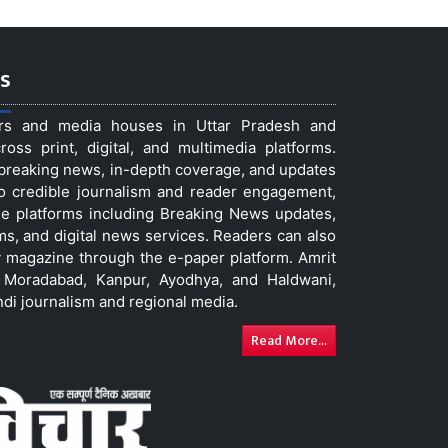
s
ers and media houses in Uttar Pradesh and
ss print, digital, and multimedia platforms.
t breaking news, in-depth coverage, and updates
to credible journalism and reader engagement,
le platforms including Breaking News updates,
ms, and digital news services. Readers can also
 magazine through the e-paper platform. Amrit
w, Moradabad, Kanpur, Ayodhya, and Haldwani,
ndi journalism and regional media.
Read More...