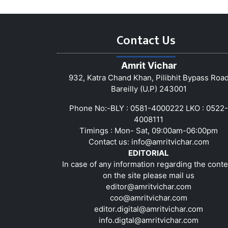
Contact Us
Amrit Vichar
932, Katra Chand Khan, Pilibhit Bypass Roa
Bareilly (U.P) 243001
Phone No:-BLY : 0581-4000222 LKO : 0522-
4008111
Timings : Mon- Sat, 09:00am-06:00pm
Contact us:
info@amritvichar.com
EDITORIAL
In case of any information regarding the conte
on the site please mail us
editor@amritvichar.com
coo@amritvichar.com
editor.digital@amritvichar.com
info.digtal@amritvichar.com