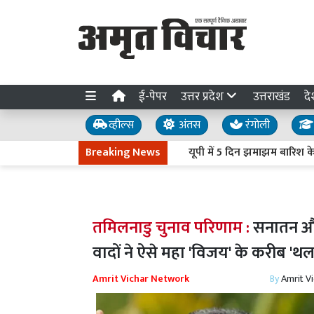
ई-पेपर
उत्तर प्रदेश
उत्तराखंड
दे
व्हील्स
अंतस
रंगोली
Breaking News
यूपी में 5 दिन झमाझम बारिश के आसार, मान
तमिलनाडु चुनाव परिणाम :
सनातन और ह
वादों ने ऐसे महा 'व‍िजय' के करीब 'थ
Amrit Vichar Network
By
Amrit V