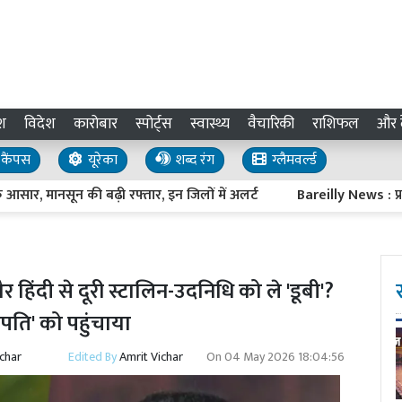
श
विदेश
कारोबार
स्पोर्ट्स
स्वास्थ्य
वैचारिकी
राशिफल
और द
कैंपस
यूरेका
शब्द रंग
ग्लैमवर्ल्ड
सून की बढ़ी रफ्तार, इन जिलों में अलर्ट
Bareilly News : प्रवासी पक्ष
िंदी से दूरी स्टालिन-उदनिधि को ले 'डूबी'?
लपति' को पहुंचाया
ichar
Edited By
Amrit Vichar
On
04 May 2026 18:04:56