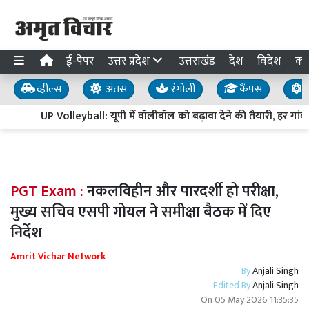
ई-पेपर
उत्तर प्रदेश
उत्तराखंड
देश
विदेश
का
व्हील्स
अंतस
रंगोली
कैंपस
य
UP Volleyball: यूपी में वॉलीबॉल को बढ़ावा देने की तैयारी, हर गांव
PGT Exam :
नकलविहीन और पारदर्शी हो परीक्षा,
मुख्य सचिव एसपी गोयल ने समीक्षा बैठक में दिए
निर्देश
Amrit Vichar Network
By
Anjali Singh
Edited By
Anjali Singh
On
05 May 2026 11:35:35