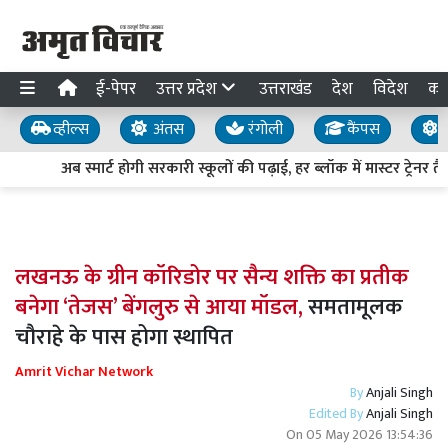
ई-पेपर
उत्तर प्रदेश
उत्तराखंड
देश
विदेश
का
व्हील्स
अंतस
रंगोली
कैंपस
य
अब स्मार्ट होगी सरकारी स्कूलों की पढ़ाई, हर ब्लॉक में मास्टर ट्रेनर त
लखनऊ के ग्रीन कॉरिडोर पर सैन्य शक्ति का प्रतीक
बनेगा ‘तेजस’ बेंगलुरु से आया मॉडल,
समतामूलक
चौराहे के पास होगा स्थापित
Amrit Vichar Network
By
Anjali Singh
Edited By
Anjali Singh
On
05 May 2026 13:54:36