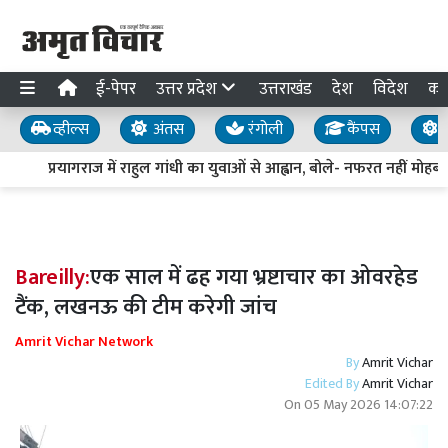
ई-पेपर
उत्तर प्रदेश
उत्तराखंड
देश
विदेश
का
व्हील्स
अंतस
रंगोली
कैंपस
य
प्रयागराज में राहुल गांधी का युवाओं से आह्वान, बोले- नफरत नहीं मोहब्बत
Bareilly:
एक साल में ढह गया भ्रष्टाचार का ओवरहेड
टैंक, लखनऊ की टीम करेगी जांच
Amrit Vichar Network
By
Amrit Vichar
Edited By
Amrit Vichar
On
05 May 2026 14:07:22