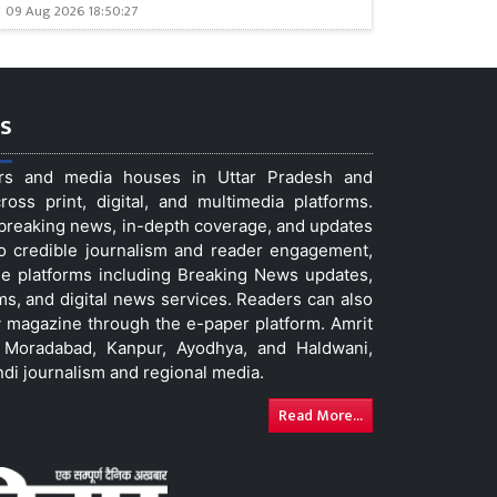
09 Aug 2026 18:50:27
s
ers and media houses in Uttar Pradesh and
ss print, digital, and multimedia platforms.
t breaking news, in-depth coverage, and updates
to credible journalism and reader engagement,
le platforms including Breaking News updates,
ms, and digital news services. Readers can also
 magazine through the e-paper platform. Amrit
w, Moradabad, Kanpur, Ayodhya, and Haldwani,
ndi journalism and regional media.
Read More...