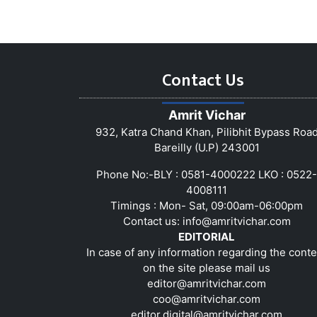
Contact Us
Amrit Vichar
932, Katra Chand Khan, Pilibhit Bypass Roa
Bareilly (U.P) 243001
Phone No:-BLY : 0581-4000222 LKO : 0522-
4008111
Timings : Mon- Sat, 09:00am-06:00pm
Contact us:
info@amritvichar.com
EDITORIAL
In case of any information regarding the conte
on the site please mail us
editor@amritvichar.com
coo@amritvichar.com
editor.digital@amritvichar.com