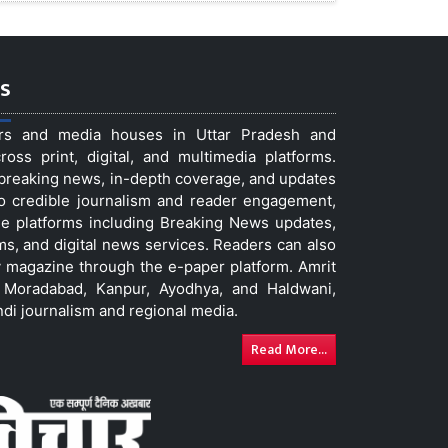
s
ers and media houses in Uttar Pradesh and
ss print, digital, and multimedia platforms.
t breaking news, in-depth coverage, and updates
to credible journalism and reader engagement,
le platforms including Breaking News updates,
ms, and digital news services. Readers can also
 magazine through the e-paper platform. Amrit
w, Moradabad, Kanpur, Ayodhya, and Haldwani,
ndi journalism and regional media.
Read More...