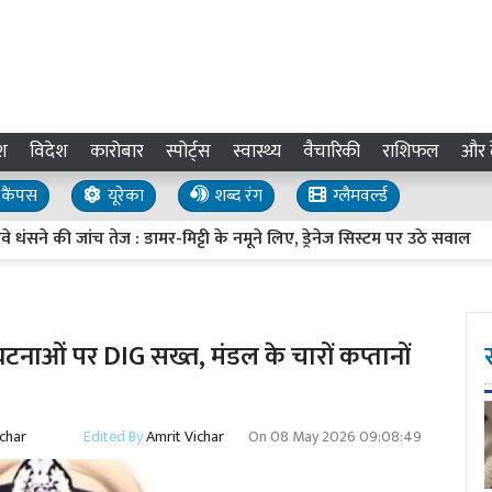
श
विदेश
कारोबार
स्पोर्ट्स
स्वास्थ्य
वैचारिकी
राशिफल
और द
कैंपस
यूरेका
शब्द रंग
ग्लैमवर्ल्ड
ी जांच तेज : डामर-मिट्टी के नमूने लिए, ड्रेनेज सिस्टम पर उठे सवाल
UP
घटनाओं पर DIG सख्त, मंडल के चारों कप्तानों
ichar
Edited By
Amrit Vichar
On
08 May 2026 09:08:49