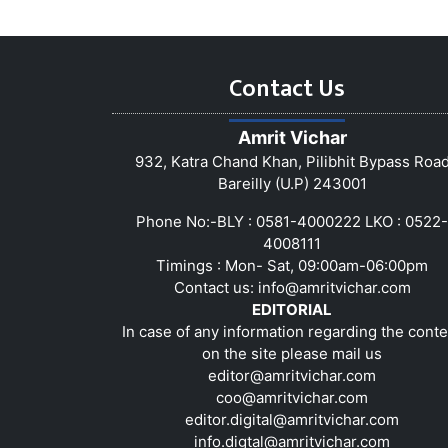
Contact Us
Amrit Vichar
932, Katra Chand Khan, Pilibhit Bypass Roa
Bareilly (U.P) 243001
Phone No:-BLY : 0581-4000222 LKO : 0522-
4008111
Timings : Mon- Sat, 09:00am-06:00pm
Contact us:
info@amritvichar.com
EDITORIAL
In case of any information regarding the conte
on the site please mail us
editor@amritvichar.com
coo@amritvichar.com
editor.digital@amritvichar.com
info.digtal@amritvichar.com