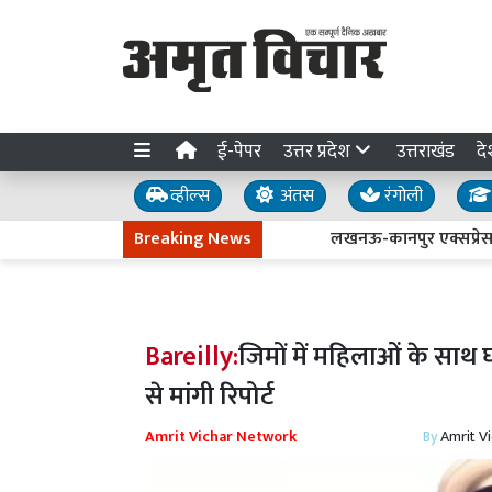
ई-पेपर
उत्तर प्रदेश
उत्तराखंड
दे
व्हील्स
अंतस
रंगोली
Breaking News
लखनऊ-कानपुर एक्सप्रेसवे धंसने क
Bareilly:
जिमों में महिलाओं के साथ 
से मांगी रिपोर्ट
Amrit Vichar Network
By
Amrit V