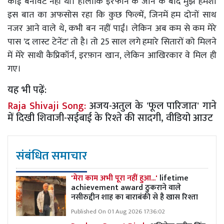
कोई बनावट नहीं थी। हालांकि इरफान के जाने के बाद मुझे हमेशा
इस बात का अफसोस रहा कि कुछ फिल्में, जिनमें हम दोनों साथ
नजर आने वाले थे, कभी बन नहीं पाईं। लेकिन अब कम से कम मेरे
पास 'द लास्ट टेनेंट' तो है। तो 25 साल लगे हमारे सितारों को मिलने
में मेरे साथी कैप्रिकॉर्न, इरफ़ान खान, लेकिन आखिरकार वे मिल ही
गए।
यह भी पढ़ें:
Raja Shivaji Song:
अजय-अतुल के 'फूल पारिजात' गाने
में दिखी शिवाजी-सईबाई के रिश्ते की सादगी, वीडियो आउट
संबंधित समाचार
'मेरा काम अभी पूरा नहीं हुआ...'
lifetime
achievement award ठुकराने वाले
नसीरुद्दीन शाह का बाराबंकी से है खास रिश्ता
Published On 01 Aug 2026 17:36:02