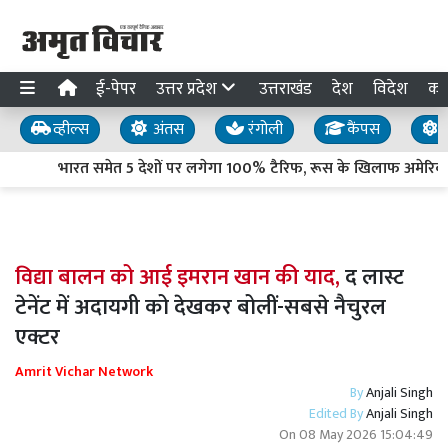
ई-पेपर
उत्तर प्रदेश
उत्तराखंड
देश
विदेश
का
व्हील्स
अंतस
रंगोली
कैंपस
य
भारत समेत 5 देशों पर लगेगा 100% टैरिफ, रूस के खिलाफ अमेरिकी 
विद्या बालन को आई इमरान खान की याद,
द लास्ट
टेनेंट में अदायगी को देखकर बोलीं-सबसे नैचुरल
एक्टर
Amrit Vichar Network
By
Anjali Singh
Edited By
Anjali Singh
On
08 May 2026 15:04:49