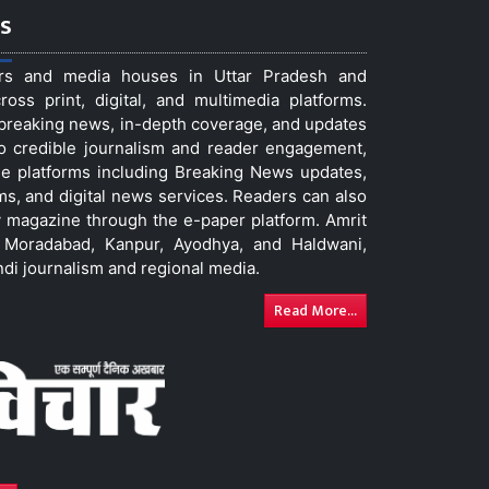
s
ers and media houses in Uttar Pradesh and
ss print, digital, and multimedia platforms.
t breaking news, in-depth coverage, and updates
to credible journalism and reader engagement,
le platforms including Breaking News updates,
ms, and digital news services. Readers can also
 magazine through the e-paper platform. Amrit
w, Moradabad, Kanpur, Ayodhya, and Haldwani,
ndi journalism and regional media.
Read More...