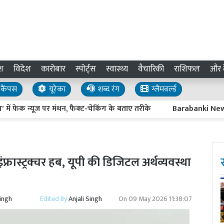
श
विदेश
कारोबार
स्पोर्ट्स
स्वास्थ्य
वैचारिकी
राशिफल
और द
कैंपस
यूरेका
शब्द रंग
ग्लैमवर्ल्ड
क न्यूज पर मंथन, फैक्ट-चेकिंग के बताए तरीके
Barabanki News : बीबीप
फ्रास्ट्रक्चर हब, यूपी की डिजिटल अर्थव्यवस्था
Singh
Edited By
Anjali Singh
On
09 May 2026 11:38:07