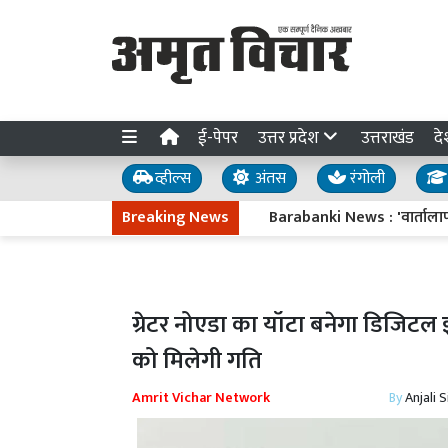
ई-पेपर
उत्तर प्रदेश
उत्तराखंड
दे
व्हील्स
अंतस
रंगोली
Breaking News
Barabanki News : 'वार्तालाप' में फे
ग्रेटर नोएडा का यॉटा बनेगा डिजिटल इं
को मिलेगी गति
Amrit Vichar Network
By
Anjali 