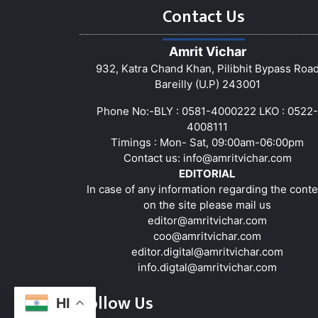
Contact Us
Amrit Vichar
932, Katra Chand Khan, Pilibhit Bypass Roa
Bareilly (U.P) 243001
Phone No:-BLY : 0581-4000222 LKO : 0522-
4008111
Timings : Mon- Sat, 09:00am-06:00pm
Contact us:
info@amritvichar.com
EDITORIAL
In case of any information regarding the conte
on the site please mail us
editor@amritvichar.com
coo@amritvichar.com
editor.digital@amritvichar.com
info.digtal@amritvichar.com
Follow Us
HI