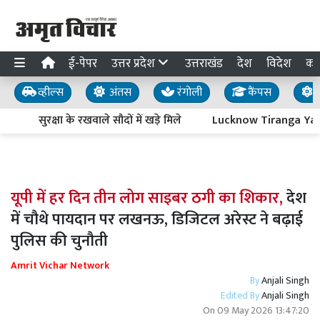
ई-पेपर
उत्तर प्रदेश
उत्तराखंड
देश
विदेश
का
व्हील्स
अंतस
रंगोली
कैंपस
य
सुरक्षा के रखवाले सौदों में खड़े मिले
Lucknow Tiranga Yatra : आ
यूपी में हर दिन तीन लोग साइबर ठगी का शिकार,
देश
में चौथे पायदान पर लखनऊ, डिजिटल अरेस्ट ने बढ़ाई
पुलिस की चुनौती
Amrit Vichar Network
By
Anjali Singh
Edited By
Anjali Singh
On
09 May 2026 13:47:20