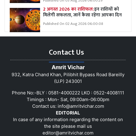
Published On 03 Aug 2026 06:00:29
2 अगस्त 2026 का राशिफल:
इन राशियों को
मिलेगी सफलता, जानें कैसा रहेगा आपका दिन
Published On 02 Aug 2026 06:00:08
Contact Us
Amrit Vichar
932, Katra Chand Khan, Pilibhit Bypass Road Bareilly
(U.P) 243001
Phone No:-BLY : 0581-4000222 LKO : 0522-4008111
Timings : Mon- Sat, 09:00am-06:00pm
Contact us:
info@amritvichar.com
EDITORIAL
In case of any information regarding the content on
the site please mail us
editor@amritvichar.com