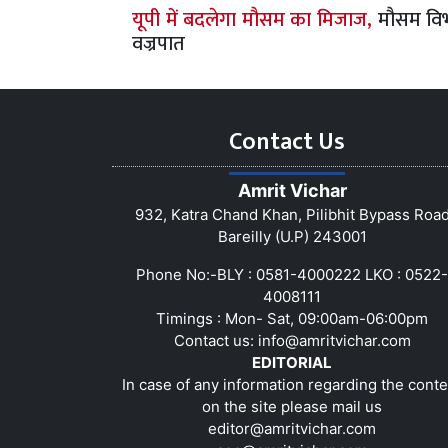
यूपी में बदलेगा मौसम का मिजाज,
मौसम विभ
वज्रपात
Contact Us
Amrit Vichar
932, Katra Chand Khan, Pilibhit Bypass Roa
Bareilly (U.P) 243001
Phone No:-BLY : 0581-4000222 LKO : 0522-
4008111
Timings : Mon- Sat, 09:00am-06:00pm
Contact us:
info@amritvichar.com
EDITORIAL
In case of any information regarding the conte
on the site please mail us
editor@amritvichar.com