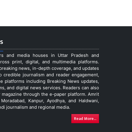
s
ers and media houses in Uttar Pradesh and
ss print, digital, and multimedia platforms.
t breaking news, in-depth coverage, and updates
to credible journalism and reader engagement,
le platforms including Breaking News updates,
ms, and digital news services. Readers can also
 magazine through the e-paper platform. Amrit
w, Moradabad, Kanpur, Ayodhya, and Haldwani,
ndi journalism and regional media.
Read More...