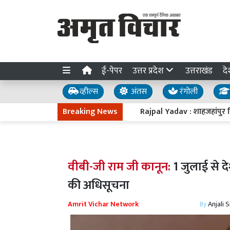
ई-पेपर
उत्तर प्रदेश
उत्तराखंड
दे
व्हील्स
अंतस
रंगोली
Breaking News
Rajpal Yadav : शाहजहांपुर स्थित घर पर
वीबी-जी राम जी कानून:
1 जुलाई से द
की अधिसूचना
Amrit Vichar Network
By
Anjali 