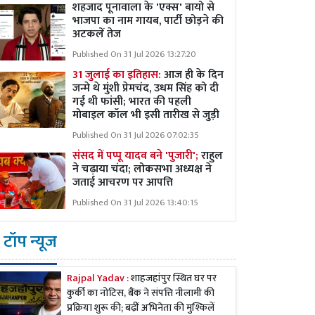
शहजाद पूनावाला के 'एक्स' बायो से
भाजपा का नाम गायब, पार्टी छोड़ने की
अटकलें तेज
Published On 31 Jul 2026 13:27:20
31 जुलाई का इतिहास:
आज ही के दिन
जन्मे थे मुंशी प्रेमचंद, उधम सिंह को दी
गई थी फांसी; भारत की पहली
मोबाइल कॉल भी इसी तारीख से जुड़ी
Published On 31 Jul 2026 07:02:35
संसद में पप्पू यादव बने 'पुजारी';
राहुल
ने चढ़ाया चंदा; लोकसभा अध्यक्ष ने
जताई आचरण पर आपत्ति
Published On 31 Jul 2026 13:40:15
टॉप न्यूज
Rajpal Yadav :
शाहजहांपुर स्थित घर पर
कुर्की का नोटिस, बैंक ने संपत्ति नीलामी की
प्रक्रिया शुरू की; बढ़ीं अभिनेता की मुश्किलें