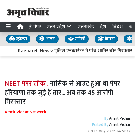
ई-पेपर
उत्तर प्रदेश
उत्तराखंड
देश
विदेश
का
व्हील्स
अंतस
रंगोली
कैंपस
य
Raebareli News: पुलिस एनकाउंटर में पांच शातिर चोर गिरफ्तार, दो
NEET पेपर लीक :
नासिक से आउट हुआ था पेपर,
हरियाणा तक जुड़े हैं तार... अब तक 45 आरोपी
गिरफ्तार
Amrit Vichar Network
By
Amrit Vichar
Edited By
Amrit Vichar
On
12 May 2026 14:51:57