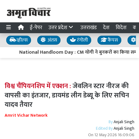
ई-पेपर
उत्तर प्रदेश
उत्तराखंड
देश
विदेश
का
व्हील्स
अंतस
रंगोली
कैंपस
य
National Handloom Day : CM योगी ने बुनकरों का किया सम्मान,
विश्व चैंपियनशिप में एक्शन :
जेवलिन स्टार नीरज की
वापसी का इंतजार, डायमंड लीग डेब्यू के लिए सचिन
यादव तैयार
Amrit Vichar Network
By
Anjali Singh
Edited By
Anjali Singh
On
12 May 2026 16:09:06