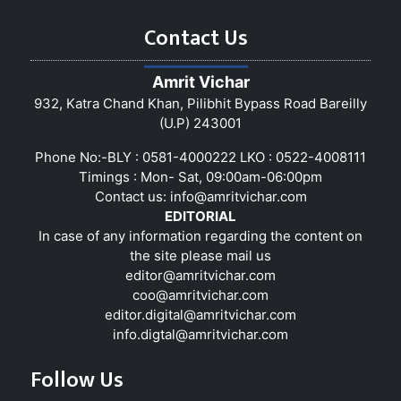
Contact Us
Amrit Vichar
932, Katra Chand Khan, Pilibhit Bypass Road Bareilly
(U.P) 243001
Phone No:-BLY : 0581-4000222 LKO : 0522-4008111
Timings : Mon- Sat, 09:00am-06:00pm
Contact us:
info@amritvichar.com
EDITORIAL
In case of any information regarding the content on
the site please mail us
editor@amritvichar.com
coo@amritvichar.com
editor.digital@amritvichar.com
info.digtal@amritvichar.com
Follow Us