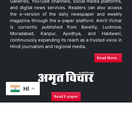
Galleries, YouTube channels, social media platforms,
and digital news services. Readers can also access
the e-version of the daily newspaper and weekly
magazine through the e-paper platform. Amrit Vichar
is currently published from Bareilly, Lucknow,
Moradabad, Kanpur, Ayodhya, and Haldwani,
continuously expanding its reach as a trusted voice in
Hindi journalism and regional media.
Read More...
HI
Read E-paper
About Us
Contact Us
Complaint Redressal
Disc
Copyright © 2026. All Rights Reserved By
Amrit Vichar.