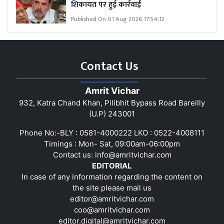
शिकायत पर हुई कार्रवाई
Published On 01 Aug 2026 17:54:12
Contact Us
Amrit Vichar
932, Katra Chand Khan, Pilibhit Bypass Road Bareilly
(U.P) 243001
Phone No:-BLY : 0581-4000222 LKO : 0522-4008111
Timings : Mon- Sat, 09:00am-06:00pm
Contact us:
info@amritvichar.com
EDITORIAL
In case of any information regarding the content on
the site please mail us
editor@amritvichar.com
coo@amritvichar.com
editor.digital@amritvichar.com