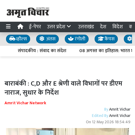
ई-पेपर
उत्तर प्रदेश
उत्तराखंड
देश
विदेश
का
व्हील्स
अंतस
रंगोली
कैंपस
य
संपादकीय : संवाद का संदेश
08 अगस्त का इतिहास: भारत छोड़ो
बाराबंकी : C,D और E श्रेणी वाले विभागों पर डीएम
नाराज, सुधार के निर्देश
Amrit Vichar Network
By
Amrit Vichar
Edited By
Amrit Vichar
On
12 May 2026 18:54:49