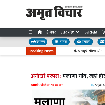
ई-पेपर
उत्तर प्रदेश
उत्तराखंड
दे
व्हील्स
अंतस
रंगोली
Breaking News
मेरठ पहुंचे सीएम योगी, श्रद्धालु
अनोखी परंपरा :
मलाणा गांव, जहां हो
Amrit Vichar Network
By
Anjali 