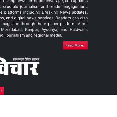
t breaking news, in-depth coverage, and updates
to credible journalism and reader engagement,
le platforms including Breaking News updates,
ms, and digital news services. Readers can also
 magazine through the e-paper platform. Amrit
w, Moradabad, Kanpur, Ayodhya, and Haldwani,
ndi journalism and regional media.
Read More...
er