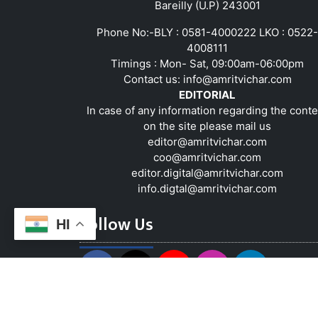
Bareilly (U.P) 243001
Phone No:-BLY : 0581-4000222 LKO : 0522-
4008111
Timings : Mon- Sat, 09:00am-06:00pm
Contact us:
info@amritvichar.com
EDITORIAL
In case of any information regarding the conte
on the site please mail us
editor@amritvichar.com
coo@amritvichar.com
editor.digital@amritvichar.com
info.digtal@amritvichar.com
Follow Us
HI