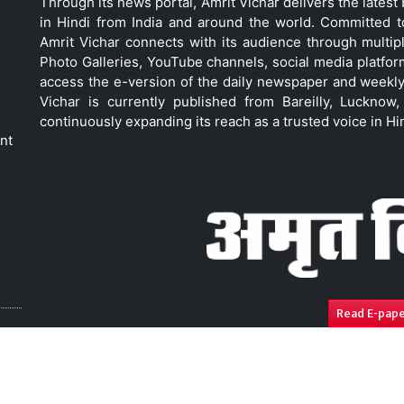
Through its news portal, Amrit Vichar delivers the lates
in Hindi from India and around the world. Committed 
Amrit Vichar connects with its audience through multip
Photo Galleries, YouTube channels, social media platfor
access the e-version of the daily newspaper and weekly
Vichar is currently published from Bareilly, Luckno
continuously expanding its reach as a trusted voice in Hi
nt
Read E-pap