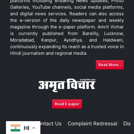
platforms including Breaking News updates, Photo
Galleries, YouTube channels, social media platforms,
and digital news services. Readers can also access
the e-version of the daily newspaper and weekly
magazine through the e-paper platform. Amrit Vichar
is currently published from Bareilly, Lucknow,
Moradabad, Kanpur, Ayodhya, and Haldwani,
continuously expanding its reach as a trusted voice in
Hindi journalism and regional media.
Read More...
Read E-paper
About Us
Contact Us
Complaint Redressal
Disc
HI