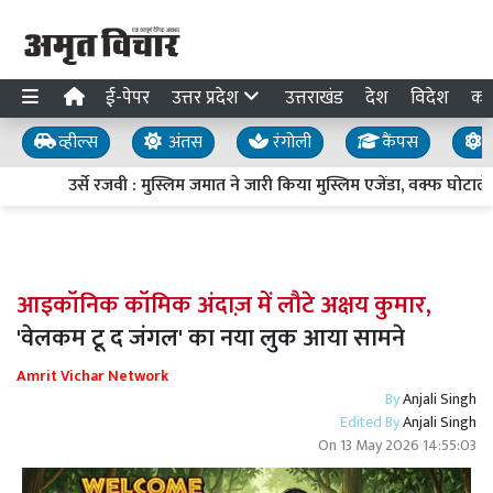
ई-पेपर
उत्तर प्रदेश
उत्तराखंड
देश
विदेश
का
व्हील्स
अंतस
रंगोली
कैंपस
य
उर्से रजवी : मुस्लिम जमात ने जारी किया मुस्लिम एजेंडा, वक्फ घोटाल
आइकॉनिक कॉमिक अंदाज़ में लौटे अक्षय कुमार,
'वेलकम टू द जंगल' का नया लुक आया सामने
Amrit Vichar Network
By
Anjali Singh
Edited By
Anjali Singh
On
13 May 2026 14:55:03