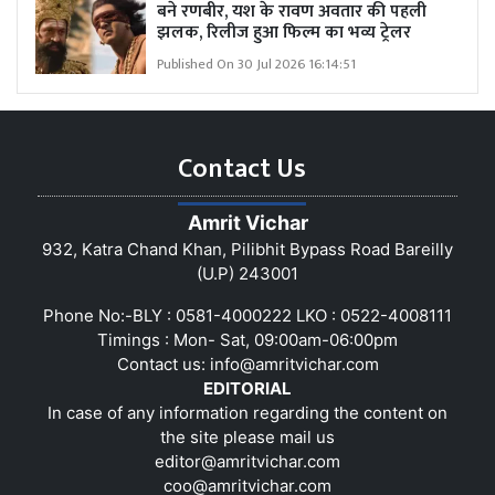
बने रणबीर, यश के रावण अवतार की पहली
झलक, रिलीज हुआ फिल्म का भव्य ट्रेलर
Published On 30 Jul 2026 16:14:51
Contact Us
Amrit Vichar
932, Katra Chand Khan, Pilibhit Bypass Road Bareilly
(U.P) 243001
Phone No:-BLY : 0581-4000222 LKO : 0522-4008111
Timings : Mon- Sat, 09:00am-06:00pm
Contact us:
info@amritvichar.com
EDITORIAL
In case of any information regarding the content on
the site please mail us
editor@amritvichar.com
coo@amritvichar.com