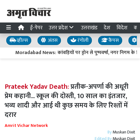
ई-पेपर
उत्तर प्रदेश
उत्तराखंड
देश
विदेश
का
व्हील्स
अंतस
रंगोली
कैंपस
य
Moradabad News: कांवड़ियों पर ड्रोन से पुष्पवर्षा, नगर निगम के शिविर 
Prateek Yadav Death:
प्रतीक-अपर्णा की अधूरी
प्रेम कहानी... स्कूल की दोस्ती, 10 साल का इंतजार,
भव्य शादी और आई थी कुछ समय के लिए रिश्तों में
दरार
Amrit Vichar Network
By
Muskan Dixit
Edited By
Muskan Dixit