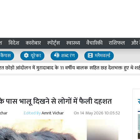
श
विदेश
कारोबार
स्पोर्ट्स
स्वास्थ्य
वैचारिकी
राशिफल
और द
कैंपस
यूरेका
शब्द रंग
ग्लैमवर्ल्ड
दोलन में मुरादाबाद के 11 वर्षीय बालक सहित छह देशभक्त हुए थे शहीद, रो
के पास भालू दिखने से लोगों में फैली दहशत
ichar
Edited By
Amrit Vichar
On
14 May 2026 10:05:52