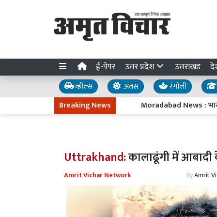
ई-पेपर
उत्तर प्रदेश
उत्तराखंड
दे
व्हील्स
अंतस
रंगोली
Breaking News
Moradabad News : भारत छोड़ो आं
Uttrakhand:
कालाढूंगी में आबादी 
Amrit Vichar Network
By
Amrit V