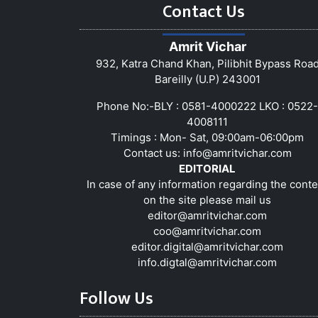
Contact Us
Amrit Vichar
932, Katra Chand Khan, Pilibhit Bypass Roa
Bareilly (U.P) 243001
Phone No:-BLY : 0581-4000222 LKO : 0522-
4008111
Timings : Mon- Sat, 09:00am-06:00pm
Contact us:
info@amritvichar.com
EDITORIAL
In case of any information regarding the conte
on the site please mail us
editor@amritvichar.com
coo@amritvichar.com
editor.digital@amritvichar.com
info.digtal@amritvichar.com
Follow Us