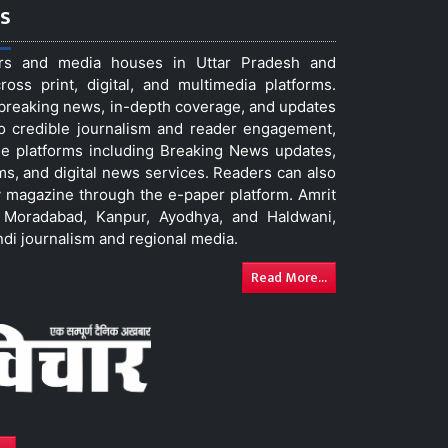
s
ers and media houses in Uttar Pradesh and
ss print, digital, and multimedia platforms.
t breaking news, in-depth coverage, and updates
to credible journalism and reader engagement,
le platforms including Breaking News updates,
ms, and digital news services. Readers can also
 magazine through the e-paper platform. Amrit
w, Moradabad, Kanpur, Ayodhya, and Haldwani,
ndi journalism and regional media.
Read More...