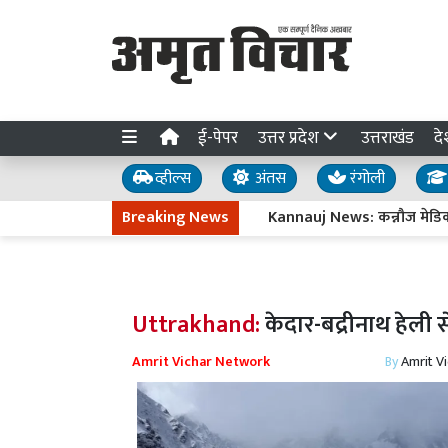
ई-पेपर
उत्तर प्रदेश
उत्तराखंड
दे
व्हील्स
अंतस
रंगोली
Breaking News
Kannauj News: कन्नौज मेडिकल कॉल
Uttrakhand:
केदार-बद्रीनाथ हेली 
Amrit Vichar Network
By
Amrit V