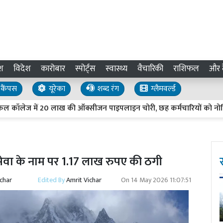
श
विदेश
कारोबार
स्पोर्ट्स
स्वास्थ्य
वैचारिकी
राशिफल
और द
कैंपस
यूरेका
शब्द रंग
ग्लैमवर्ल्ड
ेज में 20 लाख की ऑक्सीजन पाइपलाइन चोरी, छह कर्मचारियों को नोटिस
सेवा के नाम पर 1.17 लाख रुपए की ठगी
ichar
Edited By
Amrit Vichar
On
14 May 2026 11:07:51