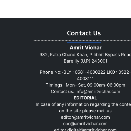
Contact Us
Amrit Vichar
932, Katra Chand Khan, Pilibhit Bypass Roa
Bareilly (U.P) 243001
Phone No:-BLY : 0581-4000222 LKO : 0522-
4008111
Timings : Mon- Sat, 09:00am-06:00pm
Contact us:
info@amritvichar.com
EDITORIAL
In case of any information regarding the conte
on the site please mail us
editor@amritvichar.com
coo@amritvichar.com
editor.digital@amritvichar.com