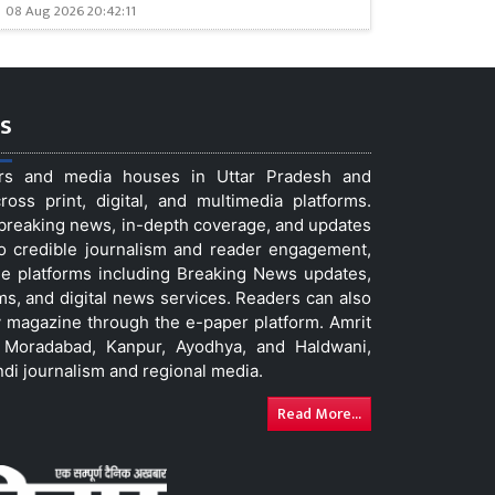
08 Aug 2026 20:42:11
s
ers and media houses in Uttar Pradesh and
ss print, digital, and multimedia platforms.
t breaking news, in-depth coverage, and updates
to credible journalism and reader engagement,
le platforms including Breaking News updates,
ms, and digital news services. Readers can also
 magazine through the e-paper platform. Amrit
w, Moradabad, Kanpur, Ayodhya, and Haldwani,
ndi journalism and regional media.
Read More...