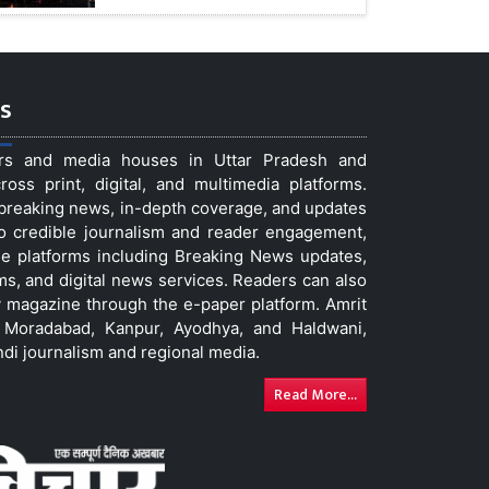
s
ers and media houses in Uttar Pradesh and
ss print, digital, and multimedia platforms.
t breaking news, in-depth coverage, and updates
to credible journalism and reader engagement,
le platforms including Breaking News updates,
ms, and digital news services. Readers can also
 magazine through the e-paper platform. Amrit
w, Moradabad, Kanpur, Ayodhya, and Haldwani,
ndi journalism and regional media.
Read More...