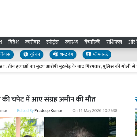
श
विदेश
कारोबार
स्पोर्ट्स
स्वास्थ्य
वैचारिकी
राशिफल
और द
कैंपस
यूरेका
शब्द रंग
ग्लैमवर्ल्ड
्याओं का मुख्य आरोपी मुठभेड़ के बाद गिरफ्तार, पुलिस की गोली से दोनों पैरो
र की चपेट में आए संग्रह अमीन की मौत
umar
Edited By
Pradeep Kumar
On
14 May 2026 20:27:38