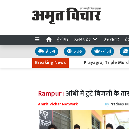
ई-पेपर
उत्तर प्रदेश
उत्तराखंड
दे
व्हील्स
अंतस
रंगोली
Breaking News
Prayagraj Triple Murder : तीन हत
Rampur :
आंधी में टूटे बिजली के ता
Amrit Vichar Network
By
Pradeep K