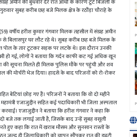
ंग्रह अमीन की बुधवार देर रात आंधी के कारण टूटे बिजली के
ुरुवार सुबह करीब छह बजे मिलक क्षेत्र के रठौंड़ा चौराहे के
 (59) वर्षीय हरीश कुमार गंगवार मिलक तहसील में संग्रह अमीन
P
इक से बिलासपुर घर लौट रहे थे। सुबह करीब छह बजे मिलक के
्युत पोल के तार टूटकर सड़क पर लटके थे। इस दौरान उनकी
्मी हो गई, लोगों ने बताया कि गर्दन काफी कट गई अधिक खून
ा की सूचना मिलते ही मिलक पुलिस मौके पर पहुंची और शव
ताल की मोर्चरी भेज दिया। हादसे के बाद परिजनों को रो-रोकर
ित बेटियां छोड़ गए हैं। परिजनों ने बताया कि वो दो महीने
 के महामंत्री एजाजुद्दीन सहित कई पदाधिकारी भी जिला अस्पताल
P
ुरू करवाई। एजाजुद्दीन ने बताया कि हरीश गंगवार ने कहा कि
 दो बजे तक लगाई जाती है, जिसके बाद उन्हें सुबह वसूली
्त करते हुए कहा कि रात में खराब मौसम और सुनसान रास्तों के
गठन जल्द ही जिलाधिकारी को ज्ञापन सौंपकर रात की ड्यूटी