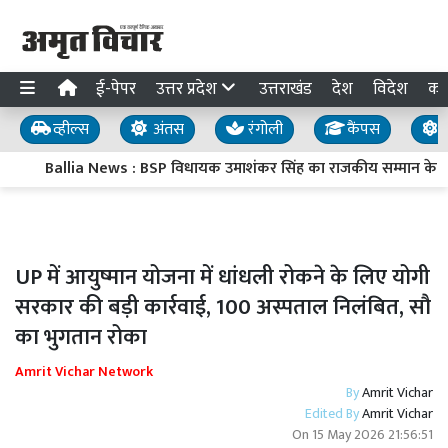
ई-पेपर
उत्तर प्रदेश
उत्तराखंड
देश
विदेश
का
व्हील्स
अंतस
रंगोली
कैंपस
य
Ballia News : BSP विधायक उमाशंकर सिंह का राजकीय सम्मान के साथ अं
UP में आयुष्मान योजना में धांधली रोकने के लिए योगी
सरकार की बड़ी कार्रवाई, 100 अस्पताल निलंबित, सौ
का भुगतान रोका
Amrit Vichar Network
By
Amrit Vichar
Edited By
Amrit Vichar
On
15 May 2026 21:56:51