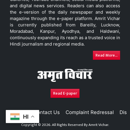
and digital news services. Readers can also access
the e-version of the daily newspaper and weekly
magazine through the e-paper platform. Amrit Vichar
is currently published from Bareilly, Lucknow,
Moradabad, Kanpur, Ayodhya, and Haldwani,
continuously expanding its reach as a trusted voice in
Hindi journalism and regional media.
Read More...
Read E-paper
About Us
Contact Us
Complaint Redressal
Disc
HI
Copyright © 2026. All Rights Reserved By
Amrit Vichar.