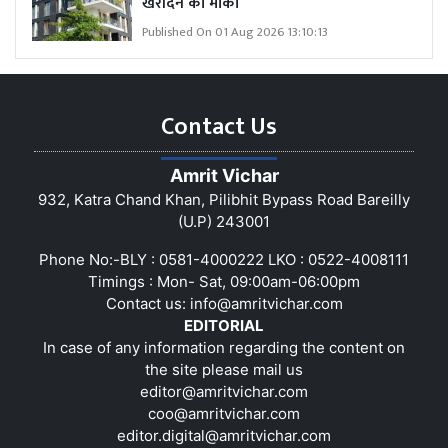
खरीदने का मौका
Published On 01 Aug 2026 13:10:13
Contact Us
Amrit Vichar
932, Katra Chand Khan, Pilibhit Bypass Road Bareilly
(U.P) 243001
Phone No:-BLY : 0581-4000222 LKO : 0522-4008111
Timings : Mon- Sat, 09:00am-06:00pm
Contact us:
info@amritvichar.com
EDITORIAL
In case of any information regarding the content on
the site please mail us
editor@amritvichar.com
coo@amritvichar.com
editor.digital@amritvichar.com