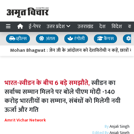
ई-पेपर
उत्तर प्रदेश
उत्तराखंड
देश
विदेश
का
व्हील्स
अंतस
रंगोली
कैंपस
य
Mohan Bhagwat : जेन जी के आंदोलन को देशविरोधी न कहें, छात्रों की शिकाय
भारत-स्वीडन के बीच 6 बड़े समझौते,
स्वीडन का
सर्वाच्च सम्मान मिलने पर बोले पीएम मोदी -140
करोड़ भारतीयों का सम्मान, संबंधों को मिलेगी नयी
ऊर्जा और गति
Amrit Vichar Network
By
Anjali Singh
Edited By
Anjali Singh