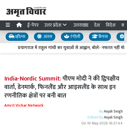
ई-पेपर
उत्तर प्रदेश
उत्तराखंड
देश
विदेश
का
व्हील्स
अंतस
रंगोली
कैंपस
य
प्रयागराज में राहुल गांधी का युवाओं से आह्वान, बोले- नफरत नहीं मोहब
India-Nordic Summit:
पीएम मोदी ने की द्विपक्षीय
वार्ता, डेनमार्क, फिनलैंड और आइसलैंड के साथ इन
रणनीतिक क्षेत्रों पर बनी बात
Amrit Vichar Network
By
Anjali Singh
Edited By
Anjali Singh
On
19 May 2026 16:37:44