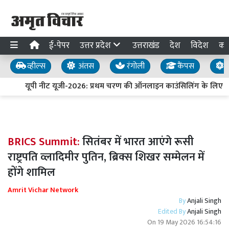
ई-पेपर
उत्तर प्रदेश
उत्तराखंड
देश
विदेश
का
व्हील्स
अंतस
रंगोली
कैंपस
य
यूपी नीट यूजी-2026: प्रथम चरण की ऑनलाइन काउंसिलिंग के लिए पं
BRICS Summit:
सितंबर में भारत आएंगे रूसी
राष्ट्रपति व्लादिमीर पुतिन, ब्रिक्स शिखर सम्मेलन में
होंगे शामिल
Amrit Vichar Network
By
Anjali Singh
Edited By
Anjali Singh
On
19 May 2026 16:54:16