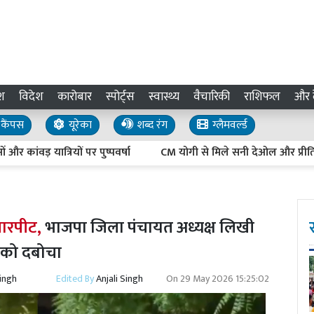
श
विदेश
कारोबार
स्पोर्ट्स
स्वास्थ्य
वैचारिकी
राशिफल
और द
कैंपस
यूरेका
शब्द रंग
ग्लैमवर्ल्ड
ांवड़ यात्रियों पर पुष्पवर्षा
CM योगी से मिले सनी देओल और प्रीति जिंटा,
 मारपीट,
भाजपा जिला पंचायत अध्यक्ष लिखी
ई को दबोचा
Singh
Edited By
Anjali Singh
On
29 May 2026 15:25:02