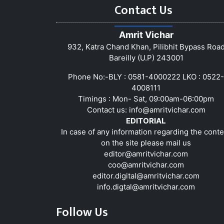
Contact Us
Amrit Vichar
932, Katra Chand Khan, Pilibhit Bypass Roa
Bareilly (U.P) 243001
Phone No:-BLY : 0581-4000222 LKO : 0522-
4008111
Timings : Mon- Sat, 09:00am-06:00pm
Contact us:
info@amritvichar.com
EDITORIAL
In case of any information regarding the conte
on the site please mail us
editor@amritvichar.com
coo@amritvichar.com
editor.digital@amritvichar.com
info.digtal@amritvichar.com
Follow Us