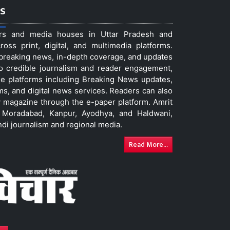
s
ers and media houses in Uttar Pradesh and
ss print, digital, and multimedia platforms.
t breaking news, in-depth coverage, and updates
to credible journalism and reader engagement,
le platforms including Breaking News updates,
ms, and digital news services. Readers can also
 magazine through the e-paper platform. Amrit
w, Moradabad, Kanpur, Ayodhya, and Haldwani,
ndi journalism and regional media.
Read More...