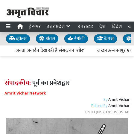
ई-पेपर
उत्तर प्रदेश
उत्तराखंड
देश
विदेश
का
व्हील्स
अंतस
रंगोली
कैंपस
य
जनता जनार्दन देख रही है संसद का 'शोर'
लखनऊ-कानपुर एक्सप्रेसव
संपादकीय:
पूर्व का प्रवेशद्वार
Amrit Vichar Network
By
Amrit Vichar
Edited By
Amrit Vichar
On
03 Jun 2026 09:09:48