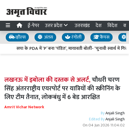
ई-पेपर
उत्तर प्रदेश
उत्तराखंड
देश
विदेश
का
व्हील्स
अंतस
रंगोली
कैंपस
य
सपा के PDA में ‘P’ बना ‘पंडित’, मायावती बोलीं- ‘चुनावी स्वार्थ में गिरग
लखनऊ में इबोला की दस्तक से अलर्ट,
चौधरी चरण
सिंह अंतरराष्ट्रीय एयरपोर्ट पर यात्रियों की स्क्रीनिंग के
लिए टीम तैनात, लोकबंधु में 6 बेड आरक्षित
Amrit Vichar Network
By
Anjali Singh
Edited By
Anjali Singh
On
04 Jun 2026 11:04:02