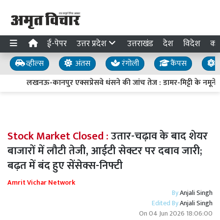
ई-पेपर
उत्तर प्रदेश
उत्तराखंड
देश
विदेश
का
व्हील्स
अंतस
रंगोली
कैंपस
य
लखनऊ-कानपुर एक्सप्रेसवे धंसने की जांच तेज : डामर-मिट्टी के नमूने लि
Stock Market Closed :
उतार-चढ़ाव के बाद शेयर
बाजारों में लौटी तेजी, आईटी सेक्टर पर दबाव जारी;
बढ़त में बंद हुए सेंसेक्स-निफ्टी
Amrit Vichar Network
By
Anjali Singh
Edited By
Anjali Singh
On
04 Jun 2026 18:06:00