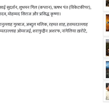
ाई सुदर्शन, शुभमन गिल (कप्तान), ऋषभ पंत (विकेटकीपर),
यादव, मोहम्मद सिराज और प्रसिद्ध कृष्णा।
ानुल्लाह गुरबाज, अब्दुल मलिक, रहमत शाह, हशमतउल्लाह
उल्लाह ओमरजई, शराफुद्दीन अशरफ, नांगेलिया ख़रोटे,
।