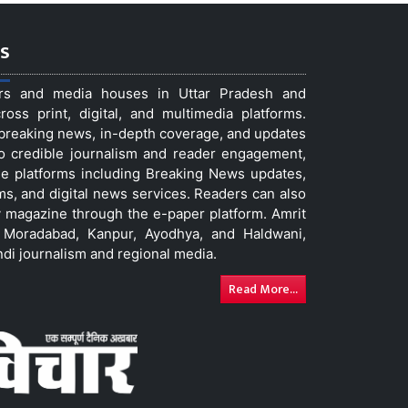
s
ers and media houses in Uttar Pradesh and
ss print, digital, and multimedia platforms.
t breaking news, in-depth coverage, and updates
to credible journalism and reader engagement,
le platforms including Breaking News updates,
ms, and digital news services. Readers can also
 magazine through the e-paper platform. Amrit
w, Moradabad, Kanpur, Ayodhya, and Haldwani,
ndi journalism and regional media.
Read More...