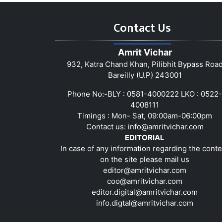
Contact Us
Amrit Vichar
932, Katra Chand Khan, Pilibhit Bypass Roa
Bareilly (U.P) 243001
Phone No:-BLY : 0581-4000222 LKO : 0522-
4008111
Timings : Mon- Sat, 09:00am-06:00pm
Contact us:
info@amritvichar.com
EDITORIAL
In case of any information regarding the conte
on the site please mail us
editor@amritvichar.com
coo@amritvichar.com
editor.digital@amritvichar.com
info.digtal@amritvichar.com