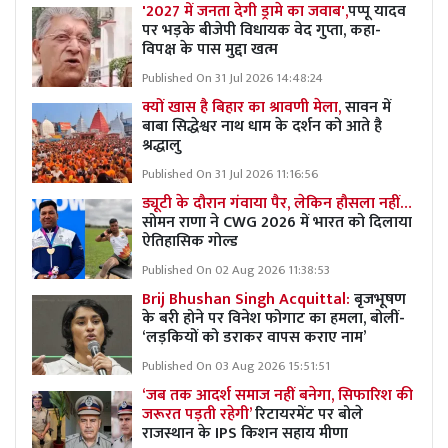
'2027 में जनता देगी ड्रामे का जवाब',
पप्पू यादव
पर भड़के बीजेपी विधायक वेद गुप्ता, कहा-
विपक्ष के पास मुद्दा खत्म
Published On 31 Jul 2026 14:48:24
क्यों खास है बिहार का श्रावणी मेला,
सावन में
बाबा सिद्धेश्वर नाथ धाम के दर्शन को आते है
श्रद्धालु
Published On 31 Jul 2026 11:16:56
ड्यूटी के दौरान गंवाया पैर, लेकिन हौसला नहीं…
सोमन राणा ने CWG 2026 में भारत को दिलाया
ऐतिहासिक गोल्ड
Published On 02 Aug 2026 11:38:53
Brij Bhushan Singh Acquittal:
बृजभूषण
के बरी होने पर विनेश फोगाट का हमला, बोलीं-
‘लड़कियों को डराकर वापस कराए नाम’
Published On 03 Aug 2026 15:51:51
‘जब तक आदर्श समाज नहीं बनेगा, सिफारिश की
जरूरत पड़ती रहेगी’
रिटायरमेंट पर बोले
राजस्थान के IPS किशन सहाय मीणा