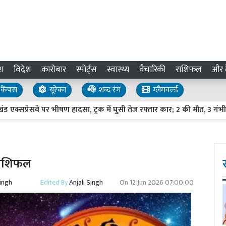
श
विदेश
कारोबार
स्पोर्ट्स
स्वास्थ्य
वैचारिकी
राशिफल
और द
कैंपस
यूरेका
शब्द रंग
ग्लैमवर्ल्ड
ेसवे पर भीषण हादसा, ट्रक में घुसी तेज रफ्तार कार; 2 की मौत, 3 गंभीर घायल
राशिफल
Singh
Edited By
Anjali Singh
On
12 Jun 2026 07:00:00