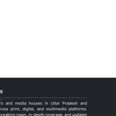
s
ers and media houses in Uttar Pradesh and
ss print, digital, and multimedia platforms.
t breaking news, in-depth coverage, and updates