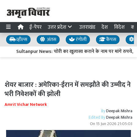
ई-पेपर
उत्तर प्रदेश
उत्तराखंड
देश
विदेश
का
व्हील्स
अंतस
रंगोली
कैंपस
य
Sultanpur News: चोरी का खुलासा कराने के नाम पर मांगे रुपये, बा
शेयर बाजार : अमेरिका-ईरान में समझौते की उम्मीद ने
भरी निवेशकों की झोली
Amrit Vichar Network
By
Deepak Mishra
Edited By
Deepak Mishra
On
15 Jun 2026 21:05:03